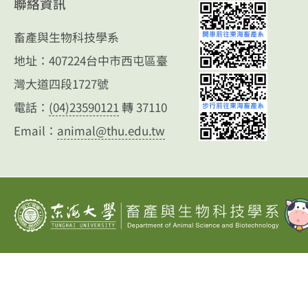
聯絡資訊
畜產與生物科技學系
地址：407224台中市西屯區臺
灣大道四段1727號
電話：
(04)23590121
轉 37110
Email：
animal@thu.edu.tw