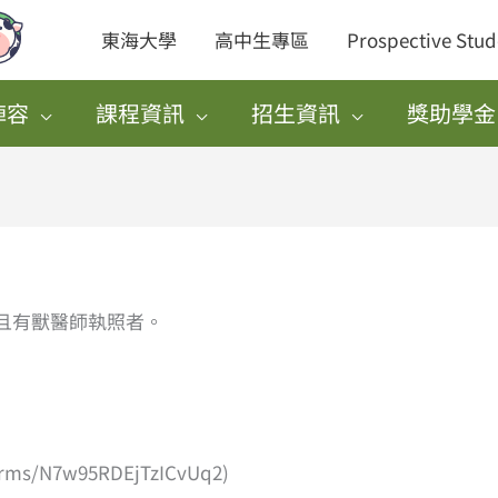
東海大學
高中生專區
Prospective Stud
陣容
課程資訊
招生資訊
獎助學金
且有獸醫師執照者。
/N7w95RDEjTzICvUq2)