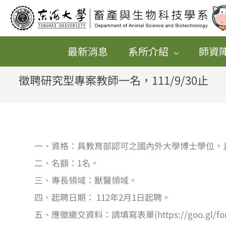
跳
至
主
最新消息
系所介紹
師資
要
內
徵聘研究型專案教師一名，111/9/30止
容
一、資格：具教育部認可之國內外大學博士學位，
二、名額：1名。
三、專長領域：獸醫領域。
四、起聘日期： 112年2月1日起聘。
五、應徵繳交資料：請填寫表單(https://goo.gl/forms