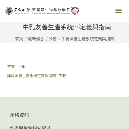
跳
主
至
要
主
牛乳友善生產系統 定義與指南
要
選
首頁
最新消息
公告
牛乳友善生產系統定義與指南
內
容
單
來文
下載
雞蛋友善生產系統定義及指南
下載
聯絡資訊
畜產與生物科技學系