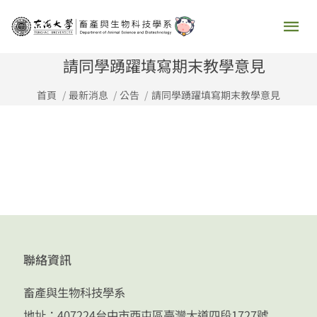
跳
主
至
要
主
請同學踴躍填寫期末教學意見
要
選
首頁
最新消息
公告
請同學踴躍填寫期末教學意見
內
容
單
聯絡資訊
畜產與生物科技學系
地址：407224台中市西屯區臺灣大道四段1727號