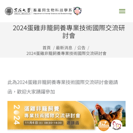
跳
主
至
要
主
2024蛋雞非籠飼養專業技術國際交流研
要
討會
選
內
首頁
最新消息
公告
容
單
2024蛋雞非籠飼養專業技術國際交流研討會
此為2024蛋雞非籠飼養專業技術國際交流研討會邀請
函，歡迎大家踴躍參加