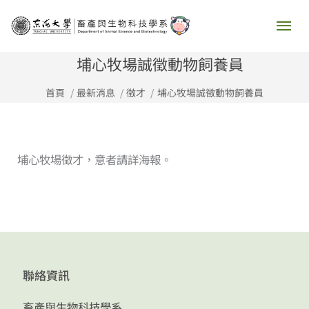
跳
主
至
要
主
埔心牧場誠徵動物飼養員
要
選
首頁
最新消息
徵才
埔心牧場誠徵動物飼養員
內
容
單
埔心牧場徵才，意者請詳海報。
聯絡資訊
畜產與生物科技學系