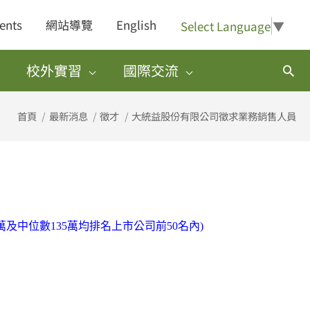
ents
網站導覽
English
Select Language
▼
校外實習
國際交流
搜
尋
首頁
最新消息
徵才
大統益股份有限公司徵求業務銷售人員
及中位數135萬均排名上市公司前50名內)