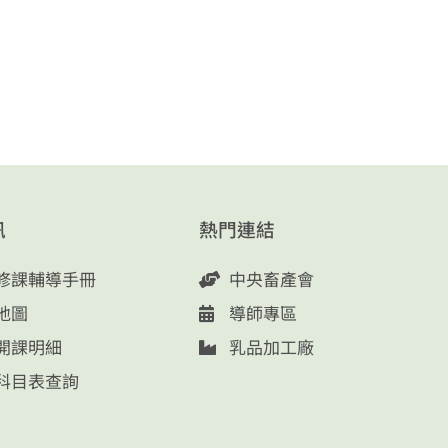
訊
熱門連結
修課輔導手冊
中央畜產會
地圖
導師專區
開課明細
乳品加工廠
科目表查詢