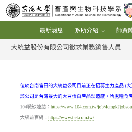
跳
至
主
最新消息
系所介紹
師資
要
內
大統益股份有限公司徵求業務銷售人員
容
位於台南官田的大統益公司目前正在招募主力產品 (大
該公司是台灣最大的大豆蛋白產品製造廠，所處糧食產業需
104職缺連結：
https://www.104.com.tw/job/4cmpk?jobso
大統益官網：
https://www.ttet.com.tw/