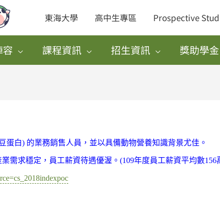
東海大學
高中生專區
Prospective Stud
陣容
課程資訊
招生資訊
獎助學金
豆蛋白) 的業務銷售人員，並以具備動物營養知識背景尤佳。
求穩定，員工薪資待遇優渥。(109年度員工薪資平均數156萬
urce=cs_2018indexpoc