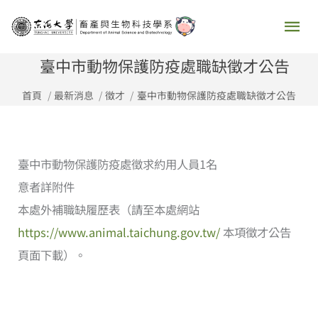
跳
主
至
要
主
臺中市動物保護防疫處職缺徵才公告
要
選
首頁
最新消息
徵才
臺中市動物保護防疫處職缺徵才公告
內
容
單
臺中市動物保護防疫處
徵求約用人員1名
意者詳附件
本處外補職缺履歷表（請至本處網站
https://www.animal.taichung.gov.tw/
本項徵才公告
頁面下載）。