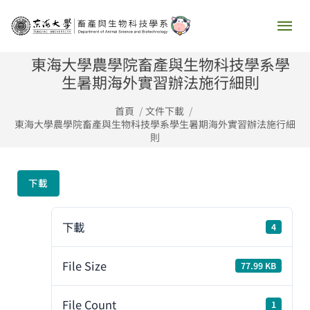
跳
主
至
要
主
東海大學農學院畜產與生物科技學系學
要
生暑期海外實習辦法施行細則
選
內
首頁
文件下載
容
單
東海大學農學院畜產與生物科技學系學生暑期海外實習辦法施行細
則
下載
下載
4
File Size
77.99 KB
File Count
1