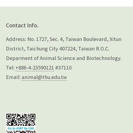
Contact Info.
Address: No. 1727, Sec. 4, Taiwan Boulevard, Xitun
District, Taichung City 407224, Taiwan R.O.C.
Deparment of Animal Science and Biotechnology.
Tel:
+886-4-23590121
#37110
Email:
animal@thu.edu.tw