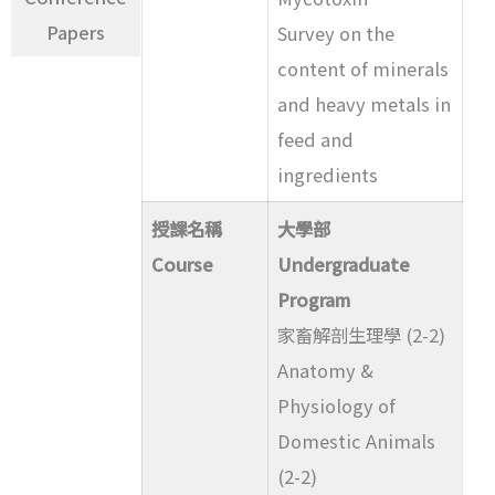
Papers
Survey on the
content of minerals
and heavy metals in
feed and
ingredients
授課名稱
大學部
Course
Undergraduate
Program
家畜解剖生理學 (2-2)
Anatomy &
Physiology of
Domestic Animals
(2-2)