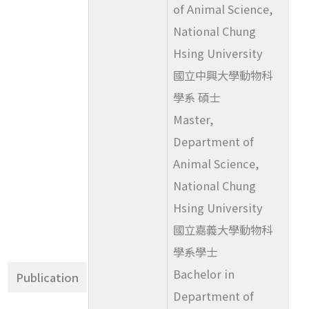
of Animal Science,
National Chung
Hsing University
國立中興大學動物科
學系 碩士
Master,
Department of
Animal Science,
National Chung
Hsing University
國立嘉義大學動物科
學系學士
Bachelor in
Publication
Department of