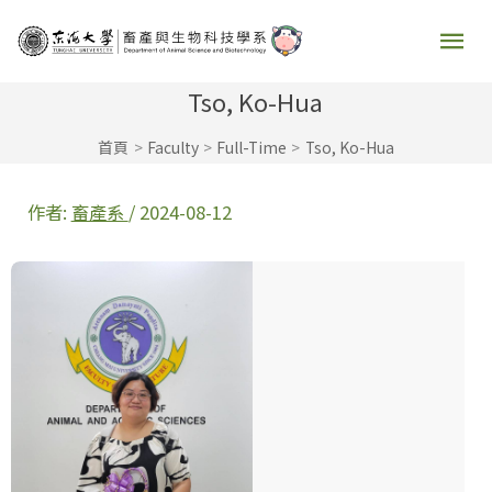
跳
主
至
要
主
Tso, Ko-Hua
要
選
首頁
Faculty
Full-Time
Tso, Ko-Hua
內
容
單
作者:
畜產系
/
2024-08-12