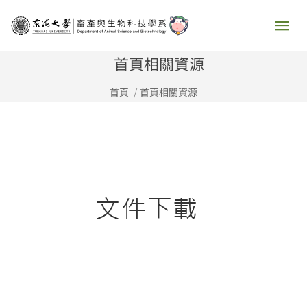
跳
主
至
要
主
首頁相關資源
要
選
首頁
首頁相關資源
內
容
單