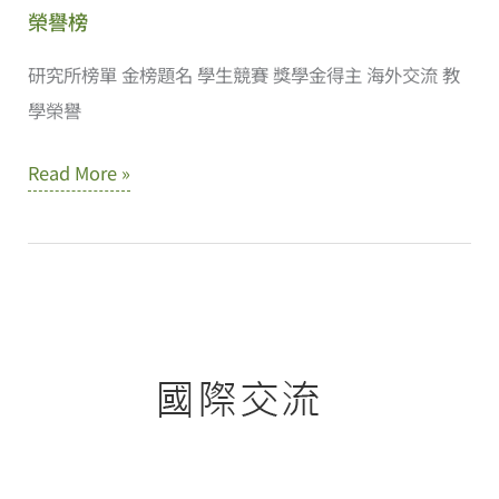
榮譽榜
研究所榜單 金榜題名 學生競賽 獎學金得主 海外交流 教
學榮譽
榮
Read More »
譽
榜