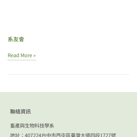
系友會
系
Read More »
友
會
聯絡資訊
畜產與生物科技學系
地址：407224台中市西屯區臺灣大道四段1727號