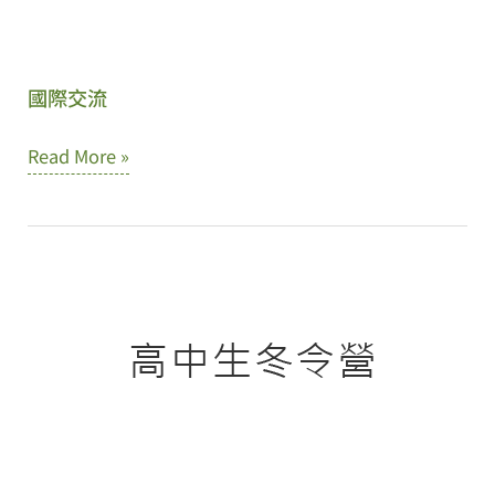
國際交流
國
Read More »
際
交
流