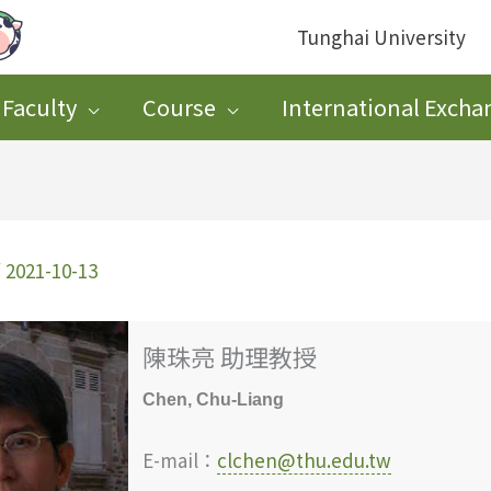
Tunghai University
Faculty
Course
International Excha
/
2021-10-13
陳珠亮 助理教授
Chen, Chu-Liang
E-mail：
clchen@thu.edu.tw