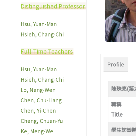
Distinguished Professor
Hsu, Yuan-Man
Hsieh, Chang-Chi
Full-Time Teachers
Profile
Hsu, Yuan-Man
Hsieh, Chang-Chi
陳珠亮(第
Lo, Neng-Wen
Chen, Chu-Liang
職稱
Chen, Yi-Chen
Title
Cheng, Chuen-Yu
學生訪談
Ke, Meng-Wei