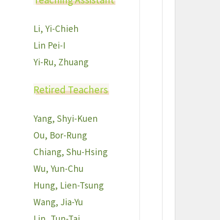
Li, Yi-Chieh
Lin Pei-I
Yi-Ru, Zhuang
Retired Teachers
Yang, Shyi-Kuen
Ou, Bor-Rung
Chiang, Shu-Hsing
Wu, Yun-Chu
Hung, Lien-Tsung
Wang, Jia-Yu
Lin, Tun-Tai