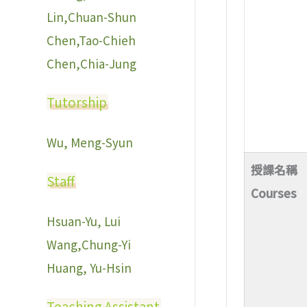
Lin,Chuan-Shun
Chen,Tao-Chieh
Chen,Chia-Jung
Tutorship
Wu, Meng-Syun
授課名稱
Staff
Courses
Hsuan-Yu, Lui
Wang,Chung-Yi
Huang, Yu-Hsin
Teaching Assistant