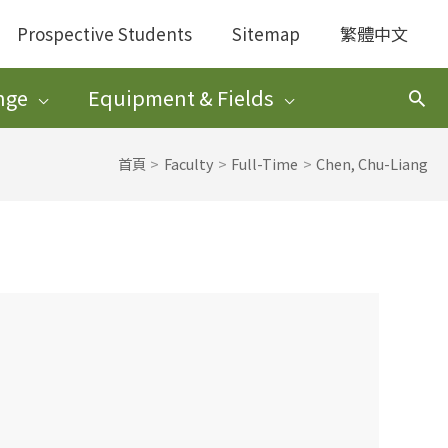
Prospective Students
Sitemap
繁體中文
nge
Equipment & Fields
搜
尋
首頁
Faculty
Full-Time
Chen, Chu-Liang