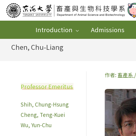
跳
至
主
Introduction
Admissions
要
Chen, Chu-Liang
內
容
作者:
畜產系
Professor Emeritus
Shih, Chung-Hsung
Cheng, Teng-Kuei
Wu, Yun-Chu