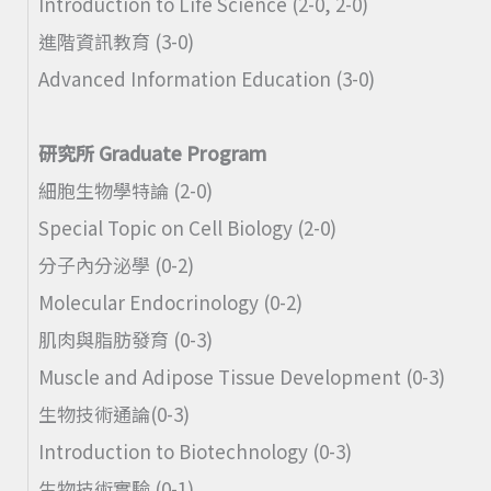
Introduction to Life Science (2-0, 2-0)
進階資訊教育 (3-0)
Advanced Information Education (3-0)
研究所 Graduate Program
細胞生物學特論 (2-0)
Special Topic on Cell Biology (2-0)
分子內分泌學 (0-2)
Molecular Endocrinology (0-2)
肌肉與脂肪發育 (0-3)
Muscle and Adipose Tissue Development (0-3)
生物技術通論(0-3)
Introduction to Biotechnology (0-3)
生物技術實驗 (0-1)