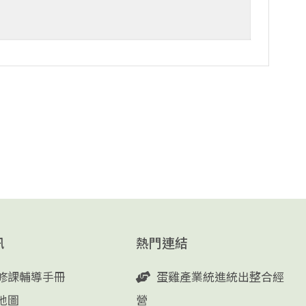
訊
熱門連結
修課輔導手冊
蛋雞產業統進統出整合經
地圖
營