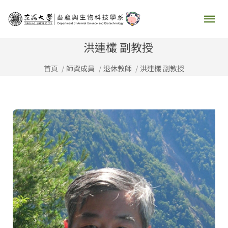
跳
主
至
要
主
洪連欉 副教授
要
選
首頁
師資成員
退休教師
洪連欉 副教授
內
容
單