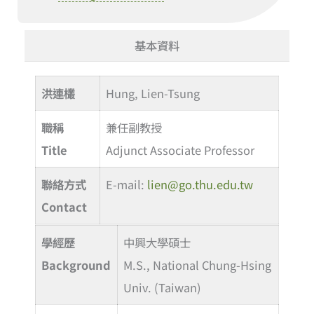
基本資料
洪連欉
Hung, Lien-Tsung
職稱
兼任副教授
Title
Adjunct Associate Professor
聯絡方式
E-mail:
lien@go.thu.edu.tw
Contact
學經歷
中興大學碩士
Background
M.S., National Chung-Hsing
Univ. (Taiwan)