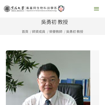
跳
主
至
要
主
吳勇初 教授
要
選
首頁
師資成員
榮譽教師
吳勇初 教授
內
容
單