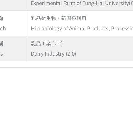
Experimental Farm of Tung-Hai University
向
乳品微生物，新開發利用
rch
Microbiology of Animal Products, Processi
稱
乳品工業 (2-0)
s
Dairy Industry (2-0)