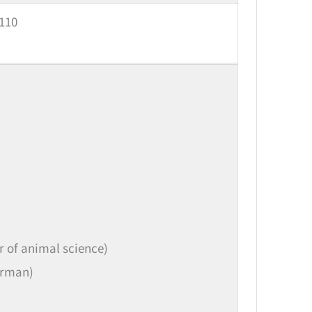
110
r of animal science)
irman)