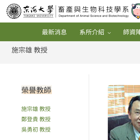
跳
至
主
最新消息
系所介紹
師資
要
內
施宗雄 教授
容
榮譽教師
施宗雄 教授
鄭登貴 教授
吳勇初 教授