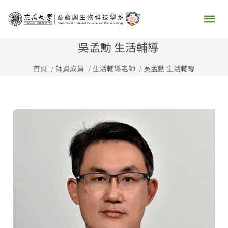
跳
主
至
要
主
吳孟勳 生活輔導
要
選
首頁
師資成員
生活輔導老師
吳孟勳 生活輔導
內
容
單